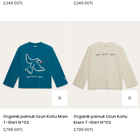
2,249.00TL
2,249.00TL
T-
T-
Somon
Beyaz
Shirt
Shirt
Nº02
Nº02
Organik
Organik
Organik pamuk Uzun Kollu Mavi
Organik pamuk Uzun Kollu
pamuk
pamuk
T-Shirt Nº03
Krem T-Shirt Nº03
Uzun
Uzun
2,799.00TL
2,799.00TL
Kollu
Kollu
Mavi
Krem
Mavi
Krem