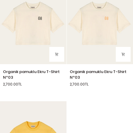
Organik
Organik
Organik pamuklu Ekru T-Shirt
Organik pamuklu Ekru T-Shirt
pamuklu
pamuklu
Nº03
Nº03
Ekru
Ekru
2,700.00TL
2,700.00TL
T-
T-
Ekru
Ekru
Shirt
Shirt
Nº03
Nº03