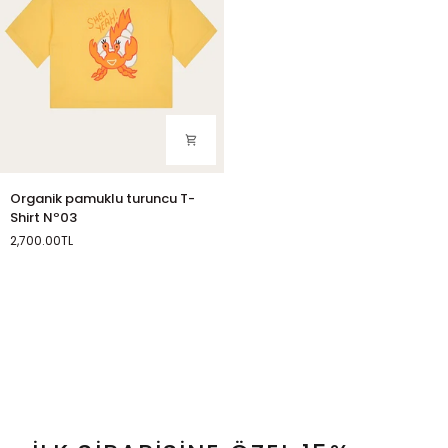
Organik
Organik pamuklu turuncu T-
pamuklu
Shirt Nº03
turuncu
2,700.00TL
T-
Turuncu
Shirt
Nº03