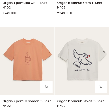
Organik
Organik
Organik pamuklu Gri T-Shirt
Organik pamuk Krem T-Shirt
pamuklu
pamuk
Nº02
Nº02
Gri
Krem
2,249.00TL
2,249.00TL
T-
T-
Gri
Krem
Shirt
Shirt
Nº02
Nº02
Organik
Organik
Organik pamuk Somon T-Shirt
Organik pamuk Beyaz T-Shirt
pamuk
pamuk
Nº02
Nº02
Somon
Beyaz