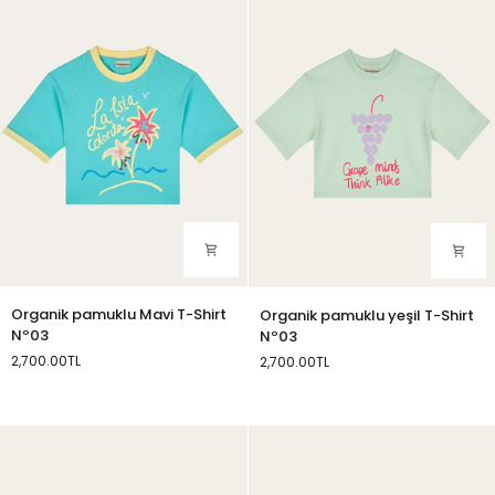
Nº03
Organik
Organik
Organik pamuklu Mavi T-Shirt
Organik pamuklu yeşil T-Shirt
pamuklu
pamuklu
Nº03
Nº03
Mavi
yeşil
2,700.00TL
2,700.00TL
T-
T-
Yeşil
Shirt
Shirt
Nº03
Nº03