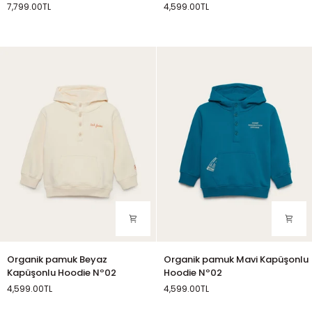
7,799.00TL
4,599.00TL
Nº01
Kapüşonlu
Kırık
Turuncu
Kırık
Hoodie
Beyaz
Beyaz
Nº02
Organik
Organik
Organik pamuk Beyaz
Organik pamuk Mavi Kapüşonlu
pamuk
pamuk
Kapüşonlu Hoodie Nº02
Hoodie Nº02
Beyaz
Mavi
4,599.00TL
4,599.00TL
Kapüşonlu
Kapüşonlu
Kırık
Mavi
Hoodie
Hoodie