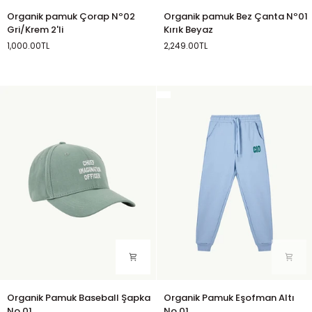
Organik
Organik
Organik pamuk Çorap Nº02
Organik pamuk Bez Çanta Nº01
pamuk
pamuk
Gri/Krem 2'li
Kırık Beyaz
Çorap
Bez
1,000.00TL
2,249.00TL
Nº02
Çanta
Kırık
Gri/Krem
Nº01
Beyaz
2'li
Kırık
Beyaz
Organik
Organik
Organik Pamuk Baseball Şapka
Organik Pamuk Eşofman Altı
Pamuk
Pamuk
No.01
No.01